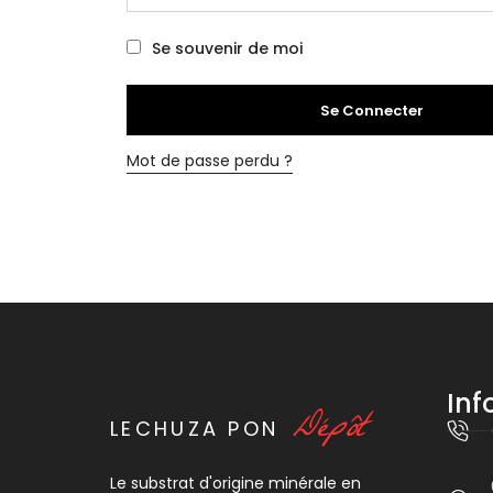
Se souvenir de moi
Se Connecter
Mot de passe perdu ?
Inf
D
é
p
ô
t
LECHUZA
PON
Le substrat d'origine minérale en