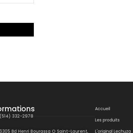
ormations
Accueil
(514) 332-2978
Les produits
6305 Bd Henri Bourassa O Saint-Laurent,
L'original Lechuza