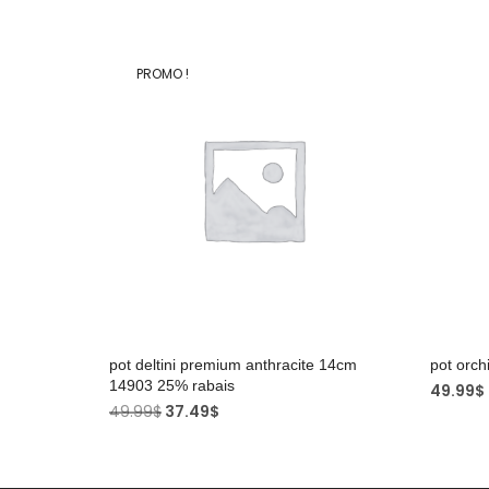
PROMO !
pot deltini premium anthracite 14cm
pot orch
14903 25% rabais
49.99
$
49.99
$
37.49
$