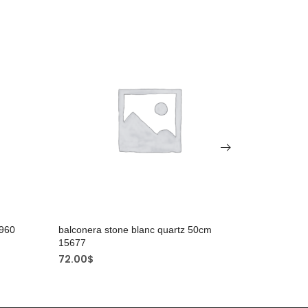
PROMO 
Pot Ojo ro
3960
balconera stone blanc quartz 50cm
45.99
$
32
15677
72.00
$