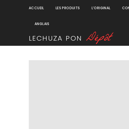
ACCUEIL
LES PRODUITS
L’ORIGINAL
CO
ANGLAIS
D
é
p
ô
t
LECHUZA
PON