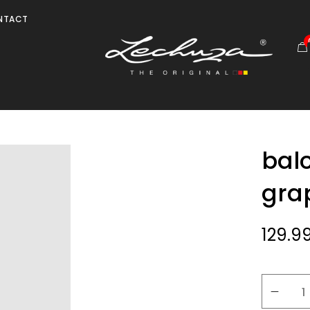
NTACT
bal
gra
129.9