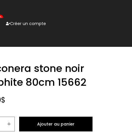
0
Créer un compte
conera stone noir
phite 80cm 15662
9
$
Ajouter au panier