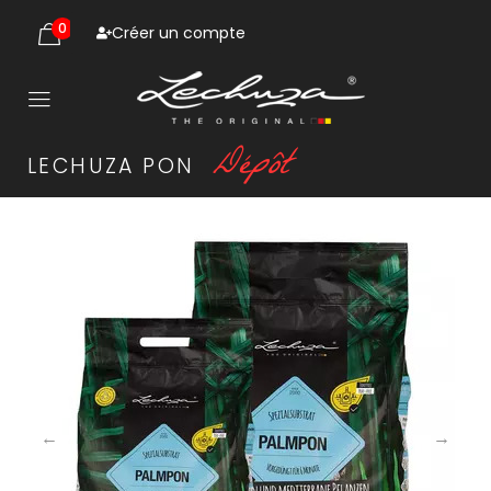
0
Créer un compte
D
é
p
ô
t
LECHUZA
PON