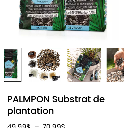
PALMPON Substrat de
plantation
49.99
$
–
70.99
$