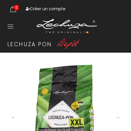
0
Créer un compte
D
é
p
ô
t
LECHUZA
PON